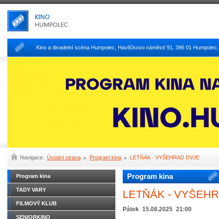
Kino a divadelní scéna Humpolec, Havlíčkovo náměstí 91, 396 01 Humpolec, k
Navigace:
Úvodní strana
Program kina
LETŇÁK - VYŠEHRAD DVJE
Program kina
Program kina
TADY VARY
LETŇÁK - VYŠEH
FILMOVÝ KLUB
Pátek
15.08.2025
21:00
SENIORKINO