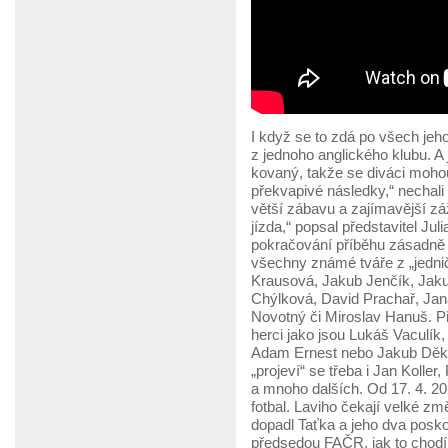
I když se to zdá po všech je
z jednoho anglického klubu. A
kovaný, takže se diváci mohou
překvapivé následky,“ nechali n
větší zábavu a zajímavější z
jízda,“ popsal představitel Ju
pokračování příběhu zásadně
všechny známé tváře z „jedni
Krausová, Jakub Jenčík, Jakub
Chýlková, David Prachař, Jan
Novotný či Miroslav Hanuš. Př
herci jako jsou Lukáš Vaculík,
Adam Ernest nebo Jakub Děkan.
„projeví“ se třeba i Jan Kolle
a mnoho dalších. Od 17. 4. 20
fotbal. Laviho čekají velké zm
dopadl Taťka a jeho dva posko
předsedou FAČR, jak to chodí 