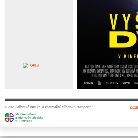
© 2026 Městské kulturní a informační středisko Humpolec
vytis