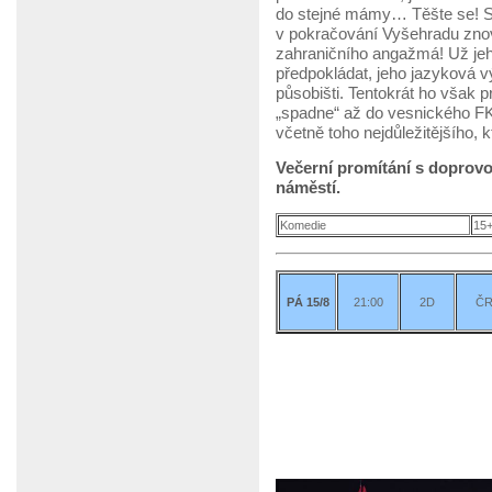
do stejné mámy… Těšte se! Sy
v pokračování Vyšehradu znov
zahraničního angažmá! Už jeho
předpokládat, jeho jazyková
působišti. Tentokrát ho však 
„spadne“ až do vesnického FK
včetně toho nejdůležitějšího,
Večerní promítání s dopro
náměstí.
Komedie
15
PÁ 15/8
21:00
2D
Č