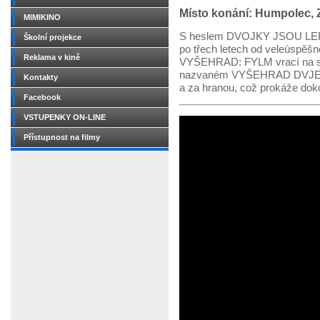
Místo konání: Humpolec,
MIMIKINO
S heslem DVOJKY JSOU LEP
Školní projekce
po třech letech od veleúspěšn
Reklama v kině
VYŠEHRAD: FYLM vrací na scé
nazvaném VYŠEHRAD DVJE. Blo
Kontakty
a za hranou, což prokáže dok
Facebook
VSTUPENKY ON-LINE
Přístupnost na filmy