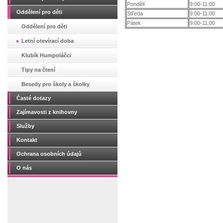
Pondělí
9:00-11:00
Oddělení pro děti
Středa
9:00-11:00
Pátek
9:00-11:00
Oddělení pro děti
Letní otevírací doba
Klubík Humpoláčci
Tipy na čtení
Besedy pro školy a školky
Časté dotazy
Zajímavosti z knihovny
Služby
Kontakt
Ochrana osobních údajů
O nás