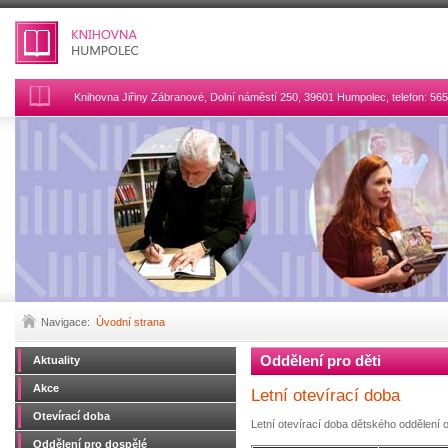
Knihovna Jiřiny Zábranové, Dolní náměstí 250, 39601 Humpolec, telefon: 5
Navigace:
Úvodní strana
Oddělení pro děti
Aktuality
Akce
Letní otevírací doba
Otevírací doba
Letní otevírací doba dětského oddělení 
Oddělení pro dospělé