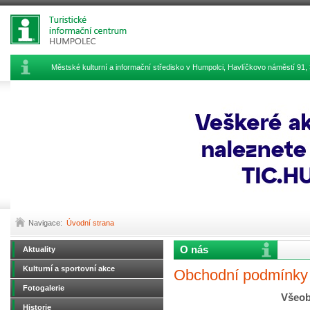
Městské kulturní a informační středisko v Humpolci, Havlíčkovo náměstí 9
Navigace:
Úvodní strana
O nás
Aktuality
Kulturní a sportovní akce
Obchodní podmínky
Fotogalerie
Všeob
Historie