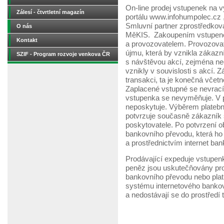
On-line prodej vstupenek na 
Zálesí - čtvrtletní magazín
portálu www.infohumpolec.cz 
Smluvní partner zprostředková
O nás
MěKIS. Zakoupením vstupene
Kontakt
a provozovatelem. Provozovat
újmu, která by vznikla zákazní
SZIF - Program rozvoje venkova ČR
s návštěvou akcí, zejména ne
vznikly v souvislosti s akcí.
transakci, ta je konečná včet
Zaplacené vstupné se nevrací,
vstupenka se nevyměňuje. V p
neposkytuje. Výběrem platební
potvrzuje současně zákazník
poskytovatele. Po potvrzení 
bankovního převodu, která ho
a prostřednictvím internet ban
Prodávající expeduje vstupenk
peněz jsou uskutečňovány pros
bankovního převodu nebo platb
systému internetového bankov
a nedostávají se do prostředí t