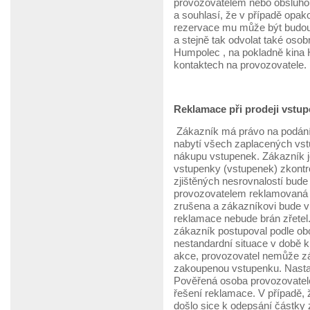
provozovatelem nebo obsluhou
a souhlasí, že v případě opa
rezervace mu může být budouc
a stejně tak odvolat také osob
Humpolec , na pokladně kina
kontaktech na provozovatele.
Reklamace při prodeji vstup
Zákazník má právo na podání
nabytí všech zaplacených vst
nákupu vstupenek. Zákazník j
vstupenky (vstupenek) zkontr
zjištěných nesrovnalostí bud
provozovatelem reklamovaná 
zrušena a zákazníkovi bude v
reklamace nebude brán zřetel.
zákazník postupoval podle ob
nestandardní situace v době k
akce, provozovatel nemůže zá
zakoupenou vstupenku. Nastal
Pověřená osoba provozovatele
řešení reklamace. V případě, 
došlo sice k odepsání částky 