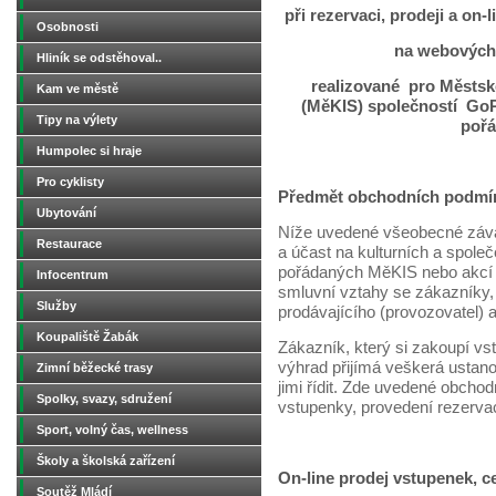
při rezervaci, prodeji a on
Osobnosti
na webových
Hliník se odstěhoval..
realizované pro Městské
Kam ve městě
(MěKIS) společností GoPa
Tipy na výlety
pořá
Humpolec si hraje
Pro cyklisty
Předmět obchodních podmí
Ubytování
Níže uvedené všeobecné záva
Restaurace
a účast na kulturních a spole
pořádaných MěKIS nebo akcí
Infocentrum
smluvní vztahy se zákazníky, 
Služby
prodávajícího (provozovatel) a
Koupaliště Žabák
Zákazník, který si zakoupí v
výhrad přijímá veškerá ustan
Zimní běžecké trasy
jimi řídit. Zde uvedené obcho
Spolky, svazy, sdružení
vstupenky, provedení rezerva
Sport, volný čas, wellness
Školy a školská zařízení
On-line prodej vstupenek, ce
Soutěž Mládí