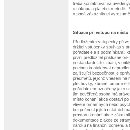
třeba kontaktovat na uvedený
o nákupu a platební metodě. 
a podá zákazníkovi vyrozumě
Situace při vstupu na místo
Předložením vstupenky při vs
držitel vstupenky souhlas s p
pořadatele a s podmínkami, k
první předložitel příslušné on
nestandardních situací, vznik
povinen kontaktovat neprodle
zajišťující bezpečnost je oprá
předmětů, jejichž vnesení na m
plechovky, zbraně, omamné lá
pořadatelem označeny jako n
jím pověřená osoba má právo 
místo konání akce dostaví p
vlivem omamných nebo psycho
bezpečnost jejích ostatních 
prostoru konání akce zákazní
dokumentace z akce ze stran
nároku na finanční odměnu a t