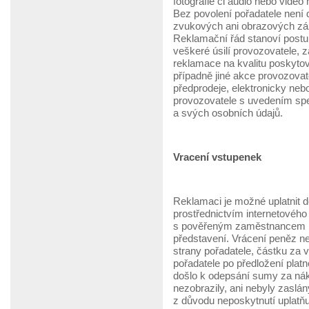
fotografie či audio nebo video
Bez povolení pořadatele není 
zvukových ani obrazových zá
Reklamační řád stanoví postu
veškeré úsilí provozovatele,
reklamace na kvalitu poskytova
případně jiné akce provozova
předprodeje, elektronicky neb
provozovatele s uvedením spe
a svých osobních údajů.
Vracení vstupenek
Reklamaci je možné uplatnit 
prostřednictvím internetovéh
s pověřeným zaměstnancem M
představení. Vrácení peněz n
strany pořadatele, částku za 
pořadatele po předložení plat
došlo k odepsání sumy za nák
nezobrazily, ani nebyly zaslá
z důvodu neposkytnutí uplatňuj