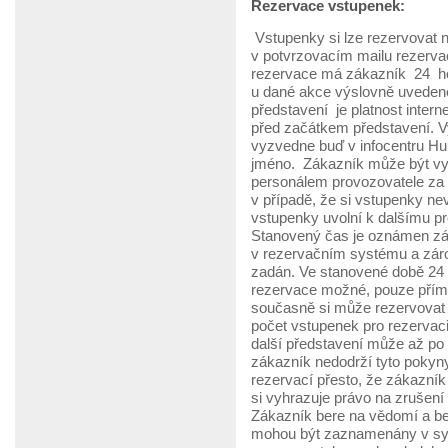
Rezervace vstupenek:
Vstupenky si lze rezervovat 
v potvrzovacím mailu rezerva
rezervace má zákazník 24 ho
u dané akce výslovně uvedeno
představení je platnost intern
před začátkem představení. Vy
vyzvedne buď v infocentru H
jméno. Zákazník může být vyz
personálem provozovatele za 
v případě, že si vstupenky n
vstupenky uvolní k dalšímu pr
Stanovený čas je oznámen zá
v rezervačním systému a záro
zadán. Ve stanovené době 24 
rezervace možné, pouze přím
současně si může rezervovat 
počet vstupenek pro rezervac
další představení může až po
zákazník nedodrží tyto pokyn
rezervací přesto, že zákazník
si vyhrazuje právo na zrušení
Zákazník bere na vědomí a be
mohou být zaznamenány v sys