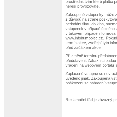
prostřednictvím které platba
neřeší provozovatel.
Zakoupené vstupenky může zák
z důvodů na straně poskytova
nedodání filmu do kina, onem
vstupenek v případě úplného 
v takovém případě informován
www.infohumpolec.cz. Pokud 
termín akce, zveřejní tyto i
před začátkem akce.
Při změně termínu představení
představení. Zákazníci budou
vrácení na webovém portálu 
Zaplacené vstupné se nevrací
uvedeno jinak. Zakoupená vst
poškození se náhradní vstupe
Reklamační řád je závazný pr