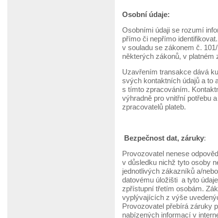
Osobní údaje:
Osobními údaji se rozumí info
přímo či nepřímo identifikovat
v souladu se zákonem č. 101/
některých zákonů, v platném 
Uzavřením transakce dává ku
svých kontaktních údajů a to
s tímto zpracováním. Kontaktní
výhradně pro vnitřní potřebu
zpracovatelů plateb.
Bezpečnost dat, záruky
:
Provozovatel nenese odpovědn
v důsledku nichž tyto osoby 
jednotlivých zákazníků a/nebo
datovému úložišti a tyto údaje
zpřístupní třetím osobám. Záka
vyplývajících z výše uvedený
Provozovatel přebírá záruky p
nabízených informací v inter