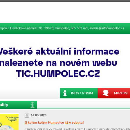
Humpolci, Havlíčkovo náměstí 91, 396 01 Humpolec, 565 532 479, mekis@infohumpolec.cz
ality
14.05.2026
S kolem kolem Humpolce již v sobotu!
Tradiční cyklistický závod S kolem kolem Humpolce nebude chybět ani let