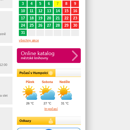
3
4
5
6
7
8
9
10
11
12
13
14
15
16
17
18
19
20
21
22
23
24
25
26
27
28
29
30
31
stně
všechny akce
12:00
Počasí v Humpolci
Pátek
Sobota
Neděle
a slet
26 °C
27 °C
31 °C
In-počasí
Odkazy