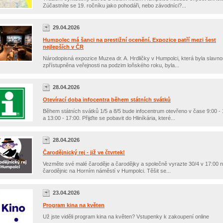
Zúčastníte se 19. ročníku jako pohodáři, nebo závodníci?...
29.04.2026
Humpolec má šanci na prestižní ocenění. Expozice patří mezi šest
nejlepších v ČR
Národopisná expozice Muzea dr. A. Hrdličky v Humpolci, která byla slavno
zpřístupněna veřejnosti na podzim loňského roku, byla...
28.04.2026
Otevírací doba infocentra během státních svátků
Během státních svátků 1/5 a 8/5 bude infocentrum otevřeno v čase 9:00 - 
a 13:00 - 17:00. Přijďte se pobavit do Hliníkária, které...
28.04.2026
Čarodějnický rej - již ve čtvrtek!
Vezměte své malé čaroděje a čarodějky a společně vyrazte 30/4 v 17:00 n
čarodějnic na Horním náměstí v Humpolci. Těšit se...
23.04.2026
Program kina na květen
Už jste viděli program kina na květen? Vstupenky k zakoupení online