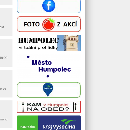
ekt
19:00
Co se
 mnoho