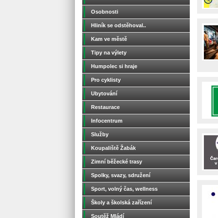
Osobnosti
Hliník se odstěhoval..
Kam ve městě
Tipy na výlety
Humpolec si hraje
Pro cyklisty
Ubytování
Restaurace
Infocentrum
Služby
Koupaliště Žabák
Zimní běžecké trasy
Spolky, svazy, sdružení
Sport, volný čas, wellness
Školy a školská zařízení
Soutěž Mládí