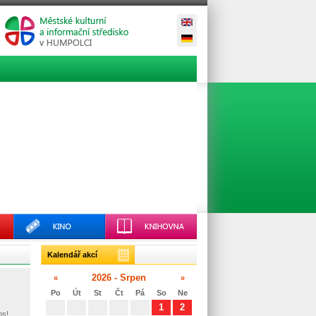
Kalendář akcí
2026 - Srpen
«
»
Po
Út
St
Čt
Pá
So
Ne
1
2
os!