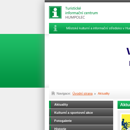
Městské kulturní a informační středisko v 
Navigace:
Úvodní strana
Aktuality
Aktu
Aktuality
Kulturní a sportovní akce
Fotogalerie
Historie