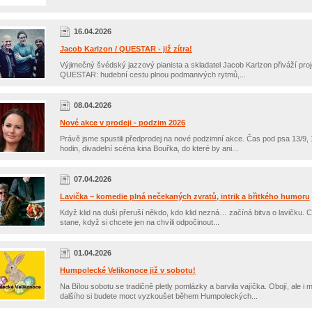
16.04.2026
Jacob Karlzon / QUESTAR - již zítra!
Výjimečný švédský jazzový pianista a skladatel Jacob Karlzon přiváží proj
QUESTAR: hudební cestu plnou podmanivých rytmů,...
08.04.2026
Nové akce v prodeji - podzim 2026
Právě jsme spustili předprodej na nové podzimní akce. Čas pod psa 13/9, 
hodin, divadelní scéna kina Bouřka, do které by ani...
07.04.2026
Lavička – komedie plná nečekaných zvratů, intrik a břitkého humoru
Když klid na duši přeruší někdo, kdo klid nezná… začíná bitva o lavičku. 
stane, když si chcete jen na chvíli odpočinout...
01.04.2026
Humpolecké Velikonoce již v sobotu!
Na Bílou sobotu se tradičně pletly pomlázky a barvila vajíčka. Obojí, ale i
dalšího si budete moct vyzkoušet během Humpoleckých...