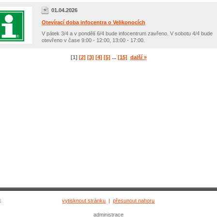
01.04.2026
Otevírací doba infocentra o Velikonocích
V pátek 3/4 a v pondělí 6/4 bude infocentrum zavřeno. V sobotu 4/4 bude
otevřeno v čase 9:00 - 12:00, 13:00 - 17:00.
[1]
[2]
[3]
[4]
[5]
...
[15]
další »
c
vytisknout stránku
|
přesunout nahoru
administrace