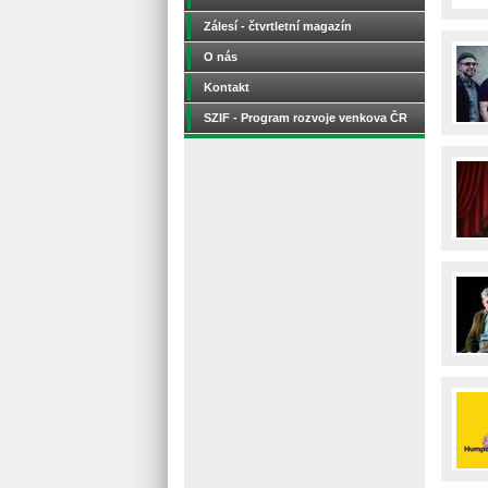
Zálesí - čtvrtletní magazín
O nás
Kontakt
SZIF - Program rozvoje venkova ČR