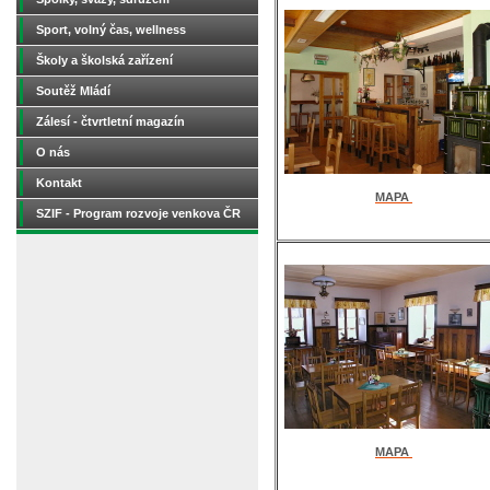
Sport, volný čas, wellness
Školy a školská zařízení
Soutěž Mládí
Zálesí - čtvrtletní magazín
O nás
Kontakt
MAPA
SZIF - Program rozvoje venkova ČR
MAPA