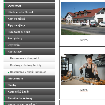
Osobnosti
Hliník se odstěhoval..
Kam ve městě
Tipy na výlety
Humpolec si hraje
Pro cyklisty
MAPA
Ubytování
Restaurace
Restaurace v Humpolci
Kavárny, cukrárny, bufety
Restaurace v okolí Humpolce
Infocentrum
Služby
MAPA
Koupaliště Žabák
Zimní běžecké trasy
Spolky, svazy, sdružení