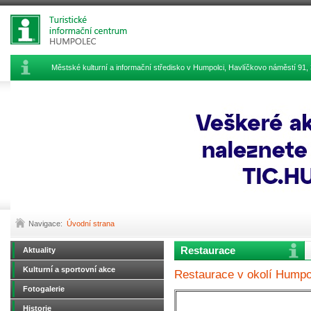
Městské kulturní a informační středisko v Humpolci, Havlíčkovo náměstí 9
Navigace:
Úvodní strana
Restaurace
Aktuality
Kulturní a sportovní akce
Restaurace v okolí Humpo
Fotogalerie
Historie