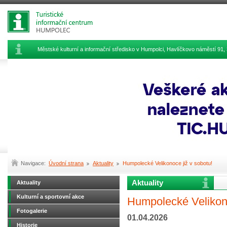
Městské kulturní a informační středisko v Humpolci, Havlíčkovo náměstí 9
Navigace:
Úvodní strana
Aktuality
Humpolecké Velikonoce již v sobotu!
Aktuality
Aktuality
Kulturní a sportovní akce
Humpolecké Velikono
Fotogalerie
01.04.2026
Historie