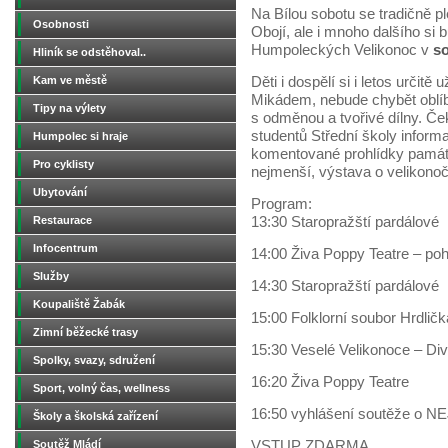
Na Bílou sobotu se tradičně pl
Osobnosti
Obojí, ale i mnoho dalšího s
Humpoleckých Velikonoc v
so
Hliník se odstěhoval..
Kam ve městě
Děti i dospělí si i letos určitě 
Mikádem, nebude chybět oblíb
Tipy na výlety
s odměnou a tvořivé dílny. Če
studentů Střední školy infor
Humpolec si hraje
komentované prohlídky památek
Pro cyklisty
nejmenší, výstava o velikonoč
Ubytování
Program:
Restaurace
13:30 Staropražští pardálové
Infocentrum
14:00 Živa Poppy Teatre – poh
Služby
14:30 Staropražští pardálové
Koupaliště Žabák
15:00 Folklorní soubor Hrdličk
Zimní běžecké trasy
15:30 Veselé Velikonoce – Di
Spolky, svazy, sdružení
16:20 Živa Poppy Teatre
Sport, volný čas, wellness
16:50 vyhlášení soutěže o NE
Školy a školská zařízení
Soutěž Mládí
VSTUP ZDARMA