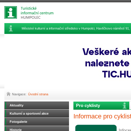
Městské kulturní a informační středisko v Humpolci, Havlíčkovo náměstí 9
Navigace:
Úvodní strana
Pro cyklisty
Aktuality
Kulturní a sportovní akce
Informace pro cyklist
Fotogalerie
Historie
Infoce