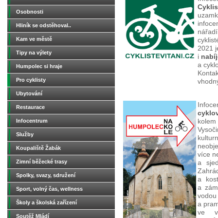
Cyklis
Osobnosti
uzamk
infoce
Hliník se odstěhoval..
nářadí
Kam ve městě
cyklis
2021 j
Tipy na výlety
i
nabíj
a cykl
Humpolec si hraje
Kontak
Pro cyklisty
vhodný
Ubytování
Infoc
Restaurace
cyklo
Infocentrum
kolem
Vysoč
Služby
kultur
neobj
Koupaliště Žabák
více n
Zimní běžecké trasy
a sje
Zahrád
Spolky, svazy, sdružení
a kos
a zámk
Sport, volný čas, wellness
vodou
Školy a školská zařízení
a pram
ve vy
Soutěž Mládí