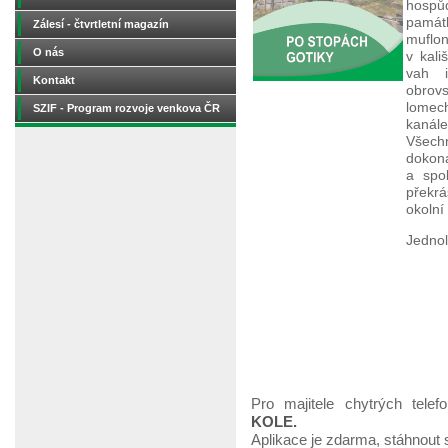
hospů
památ
Zálesí - čtvrtletní magazín
muflon
O nás
v kali
vah i
Kontakt
obrov
lomec
SZIF - Program rozvoje venkova ČR
kanále
Všechn
dokon
a spol
překr
okolní
Jednol
Pro majitele chytrých telef
KOLE.
Aplikace je zdarma, stáhnout 