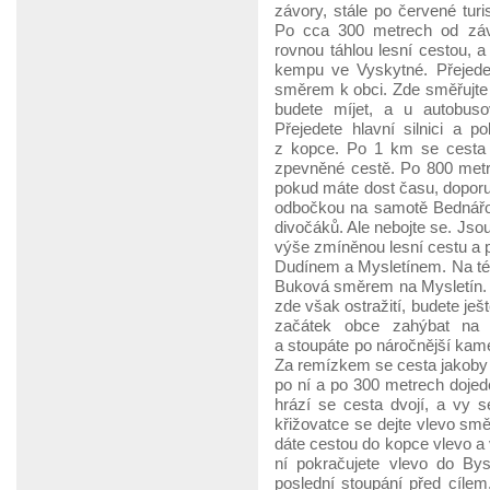
závory, stále po červené tur
Po cca 300 metrech od závo
rovnou táhlou lesní cestou, a
kempu ve Vyskytné. Přejedet
směrem k obci. Zde směřujte k
budete míjet, a u autobuso
Přejedete hlavní silnici a 
z kopce. Po 1 km se cesta 
zpevněné cestě. Po 800 metr
pokud máte dost času, doporu
odbočkou na samotě Bednářo
divočáků. Ale nebojte se. Jsou
výše zmíněnou lesní cestu a po
Dudínem a Mysletínem. Na této
Buková směrem na Mysletín. 
zde však ostražití, budete je
začátek obce zahýbat na n
a stoupáte po náročnější kame
Za remízkem se cesta jakoby z
po ní a po 300 metrech dojed
hrází se cesta dvojí, a vy s
křižovatce se dejte vlevo sm
dáte cestou do kopce vlevo a
ní pokračujete vlevo do By
poslední stoupání před cílem