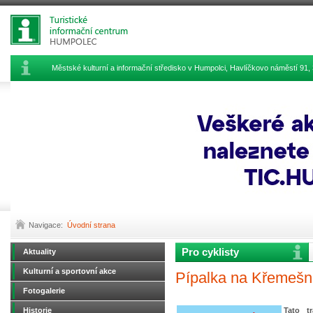
Městské kulturní a informační středisko v Humpolci, Havlíčkovo náměstí 9
Navigace:
Úvodní strana
Pro cyklisty
Aktuality
Kulturní a sportovní akce
Pípalka na Křemešn
Fotogalerie
Historie
Tato tr