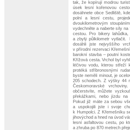
tak, že kopírují modrou turi
úsek lesní kořenovou cesto
dosáhnete obce Sedliště, kd
polní a lesní cestu, proje
dvoukilometrovým stoupáním
vydechněte a naberte síly na 
cestou. Pro bikery lahůdka
a zbylý půlkilometr vytlači
dosáhli jste nejvyššího v
v přírodní rezervaci Křemešní
barokní stavba – poutní koste
Křížová cesta. Vrchol byl vy
léčivou vodu, kterou střeží
protéká stříbronosnými ruda
byste neměli minout, je ocelo
205 schodech. Z výšky 44 m
Českomoravské vrchoviny.
občerstvíte, můžete vyzkou
překážkami, nebo jízdu na 
Pokud již máte za sebou všec
a uspokojili jste i svoje 
k Humpolci. Z Křemešníku se
jihovýchod a hned na úvod vás
lesní asfaltovou cestu, po k
a zhruba po 870 metrech přeje