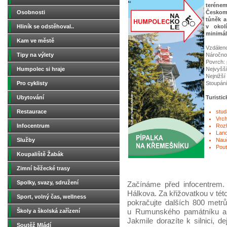
teréne
Osobnosti
Českom
tůněk a
Hliník se odstěhoval..
v okol
minimál
Kam ve městě
Vzdálen
Tipy na výlety
Náročnos
Povrch: 
Humpolec si hraje
Nejvyšší
Nejnižší
Pro cyklisty
Stoupání
Ubytování
Turistic
Restaurace
stud
Vrch
Infocentrum
Rozh
Lan
Služby
Nau
Pout
Koupaliště Žabák
Zimní běžecké trasy
Spolky, svazy, sdružení
Začínáme před infocentrem. 
Hálkova. Za křižovatkou v této
Sport, volný čas, wellness
pokračujte dalších 800 metrů
Školy a školská zařízení
u Rumunského památníku a h
Jakmile dorazíte k silnici, 
Soutěž Mládí