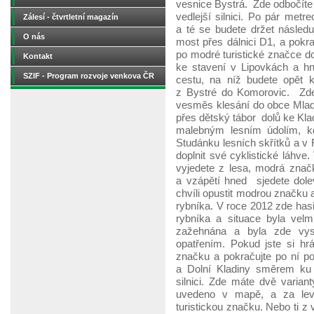
vesnice Bystrá. Zde odbočíte 
vedlejší silnici. Po pár metr
Zálesí - čtvrtletní magazín
a té se budete držet následu
O nás
most přes dálnici D1, a pokra
po modré turistické značce d
Kontakt
ke stavení v Lipovkách a hn
SZIF - Program rozvoje venkova ČR
cestu, na níž budete opět k
z Bystré do Komorovic. Zde
vesměs klesání do obce Mladé
přes dětský tábor dolů ke Kla
malebným lesním údolím, kd
Studánku lesních skřítků a v
doplnit své cyklistické láhv
vyjedete z lesa, modrá značk
a vzápětí hned sjedete dol
chvíli opustit modrou značku
rybníka. V roce 2012 zde hasič
rybníka a situace byla vel
zažehnána a byla zde vys
opatřením. Pokud jste si hrá
značku a pokračujte po ní po
a Dolní Kladiny směrem ku
silnici. Zde máte dvě variant
uvedeno v mapě, a za levo
turistickou značku. Nebo ti z 