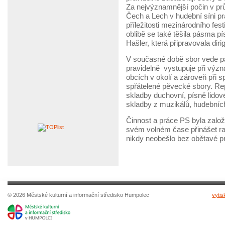
Za nejvýznamnější počin v pr
Čech a Lech v hudební síni p
příležitosti mezinárodního fe
oblibě se také těšila pásma pí
Hašler, která připravovala di
V současné době sbor vede pan
pravidelně vystupuje při význ
obcích v okolí a zároveň při 
spřátelené pěvecké sbory. Rep
skladby duchovní, písně lidové
skladby z muzikálů, hudebních
Činnost a práce PS byla založ
svém volném čase přinášet ra
nikdy neobešlo bez obětavé pr
© 2026 Městské kulturní a informační středisko Humpolec
vytis