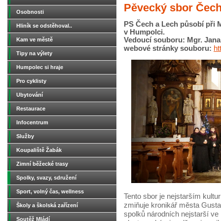
Pěvecký sbor Čech
Osobnosti
PS Čech a Lech působí při 
Hliník se odstěhoval..
v Humpolci.
Vedoucí souboru: Mgr. Jana
Kam ve městě
webové stránky souboru:
ht
Tipy na výlety
Humpolec si hraje
Pro cyklisty
Ubytování
Restaurace
Infocentrum
Služby
Koupaliště Žabák
Zimní běžecké trasy
Spolky, svazy, sdružení
Sport, volný čas, wellness
Tento sbor je nejstarším kult
zmiňuje kronikář města Gustav
Školy a školská zařízení
spolků národních nejstarší ve
Soutěž Mládí