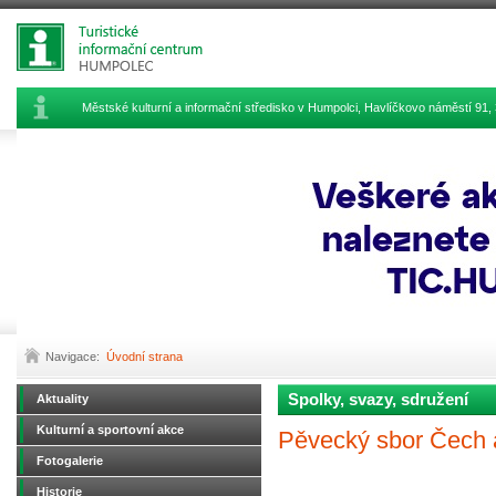
Městské kulturní a informační středisko v Humpolci, Havlíčkovo náměstí 9
Navigace:
Úvodní strana
Spolky, svazy, sdružení
Aktuality
Kulturní a sportovní akce
Pěvecký sbor Čech 
Fotogalerie
Historie