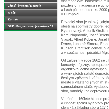
vlasteneckými nadšenci a mil
pozdějších nadšenců se ucho
Zálesí - čtvrtletní magazín
a Lech působní od roku 2000 
O nás
v Humpolci.
Kontakt
Pěvecký sbor je takový, jaký
štěstí na sbormistry dobré, l
SZIF - Program rozvoje venkova ČR
Rychnovský, Antoník Grulich,
Karel Nápravník, Josef Berenda
Vlasák, Alfred Koberle, Josef
Drnec, Lubomír Šimera, Franti
Kunsch, František Zemek, Vl
a v současnosti působící Mgr. 
Od založení v roce 1862 se č
koncerty, zájezdy, spolupraco
organizoval četná vystoupení 
a vynikajících sólistů domácíc
českým zpěvem k vítězství če
městě s vlastenci jiných míst
samostatném státě. Vystupov
sbor, mnohdy i za doprovodu 
V průběhu 160leté historie pro
a činnost spolku byla vždy pr
členská základna sboru 127 čle