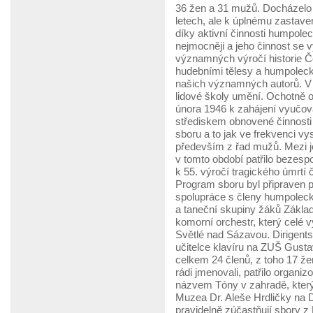
36 žen a 31 mužů. Docházelo 
letech, ale k úplnému zastave
díky aktivní činnosti humpolec
nejmocněji a jeho činnost se
významných výročí historie 
hudebními tělesy a humpoleck
našich významných autorů. V r
lidové školy umění. Ochotně o
února 1946 k zahájení vyučová
střediskem obnovené činnosti 
sboru a to jak ve frekvenci vy
především z řad mužů. Mezi j
v tomto období patřilo bezes
k 55. výročí tragického úmrtí
Program sboru byl připraven 
spolupráce s členy humpoleck
a taneční skupiny žáků Zákl
komorní orchestr, který celé v
Světlé nad Sázavou. Dirigent
učitelce klavíru na ZUŠ Gust
celkem 24 členů, z toho 17 ž
rádi jmenovali, patřilo organiz
názvem Tóny v zahradě, který
Muzea Dr. Aleše Hrdličky na 
pravidelně zúčastňují sbory z