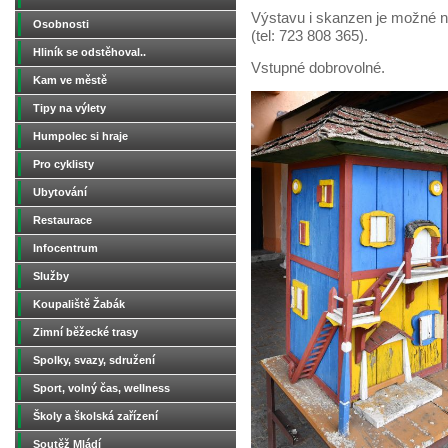
Výstavu i skanzen je možné na
Osobnosti
(tel: 723 808 365).
Hliník se odstěhoval..
Vstupné dobrovolné.
Kam ve městě
Tipy na výlety
Humpolec si hraje
Pro cyklisty
Ubytování
Restaurace
Infocentrum
Služby
Koupaliště Žabák
Zimní běžecké trasy
Spolky, svazy, sdružení
Sport, volný čas, wellness
Školy a školská zařízení
Soutěž Mládí