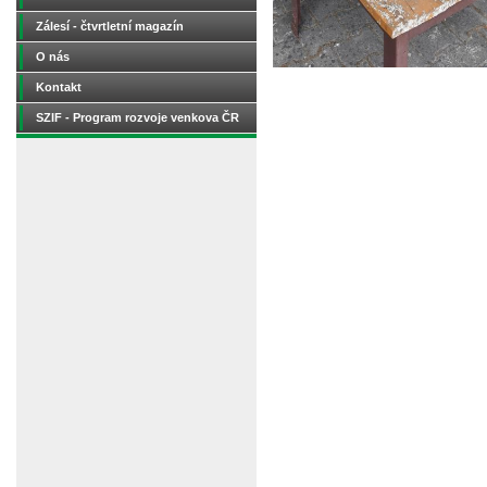
Zálesí - čtvrtletní magazín
O nás
Kontakt
SZIF - Program rozvoje venkova ČR