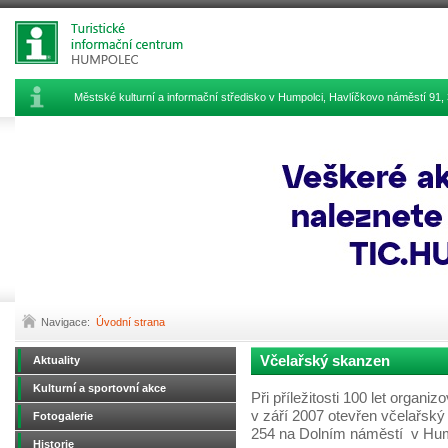
Městské kulturní a informační středisko v Humpolci, Havlíčkovo náměstí 9
Navigace:
Úvodní strana
Včelařský skanzen
Aktuality
Kulturní a sportovní akce
Při příležitosti 100 let organ
v září 2007 otevřen včelařsk
Fotogalerie
254 na Dolním náměstí v Hum
Historie