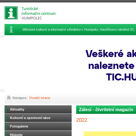
Městské kulturní a informační středisko v Humpolci, Havlíčkovo náměstí 9
Navigace:
Úvodní strana
Zálesí - čtvrtletní magazín
Aktuality
Kulturní a sportovní akce
2022
Fotogalerie
Historie