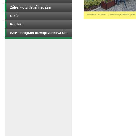
Zálesí - čtvrtletní magazín
O nás
Kontakt
SZIF - Program rozvoje venkova ČR