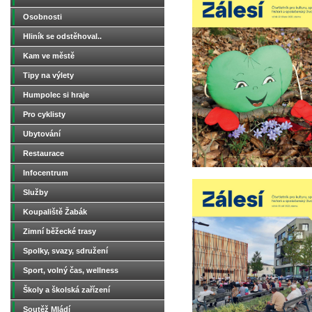
Osobnosti
Hliník se odstěhoval..
Kam ve městě
Tipy na výlety
Humpolec si hraje
Pro cyklisty
Ubytování
Restaurace
Infocentrum
Služby
Koupaliště Žabák
Zimní běžecké trasy
Spolky, svazy, sdružení
Sport, volný čas, wellness
Školy a školská zařízení
Soutěž Mládí