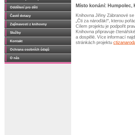
Místo konání: Humpolec, 
Oddělení pro děti
Knihovna Jiřiny Zábranové se
Časté dotazy
„Čti za nároďák!“, kterou poř
Zajímavosti z knihovny
Cílem projektu je podpořit pra
Knihovna připravuje čtenářské 
Služby
a dospělé. Více informací na
Kontakt
stránkách projektu
ctizanarod
Ochrana osobních údajů
O nás