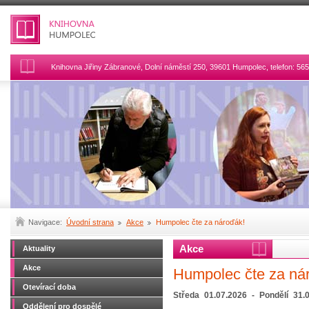
Knihovna Jiřiny Zábranové, Dolní náměstí 250, 39601 Humpolec, telefon: 5
Navigace:
Úvodní strana
Akce
Humpolec čte za nároďák!
Akce
Aktuality
Akce
Humpolec čte za ná
Otevírací doba
Středa
01.07.2026
-
Pondělí
31.
Oddělení pro dospělé