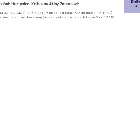
onání: Humpolec, Knihovna Jiřiny Zábranové
a Jakuba Vazače o Humpolci v období od roku 1848 do roku 1948. Nutná
e míst na e-mailu knihovna@infohumpolec.cz nebo na telefonu 565 533 181.