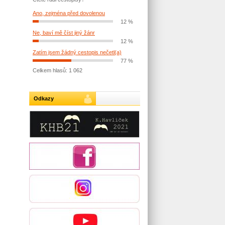
Ano, zejména před dovolenou
12 %
Ne, baví mě číst jiný žánr
12 %
Zatím jsem žádný cestopis nečetl(a)
77 %
Celkem hlasů: 1 062
Odkazy