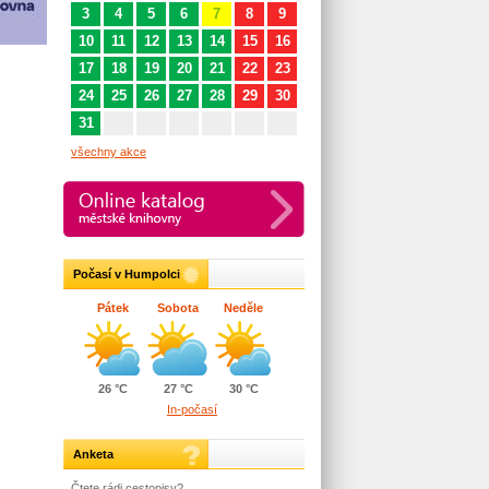
3
4
5
6
7
8
9
10
11
12
13
14
15
16
17
18
19
20
21
22
23
24
25
26
27
28
29
30
31
všechny akce
Počasí v Humpolci
Pátek
Sobota
Neděle
26 °C
27 °C
30 °C
In-počasí
Anketa
Čtete rádi cestopisy?