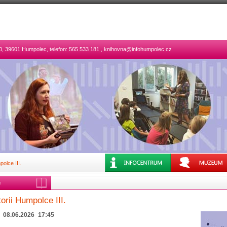
50, 39601 Humpolec, telefon: 565 533 181 , knihovna@infohumpolec.cz
polce III.
e
torii Humpolce III.
08.06.2026
17:45