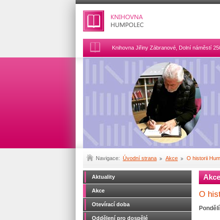
Knihovna Jiřiny Zábranové, Dolní náměstí 2
Navigace:
Úvodní strana
Akce
O historii Hum
Akc
Aktuality
Akce
O his
Otevírací doba
Pondělí
Oddělení pro dospělé