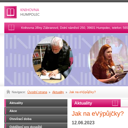
Knihovna Jiřiny Zábranové, Dolní náměstí 250, 39601 Humpolec, telefon: 5
Navigace:
Úvodní strana
Aktuality
Jak na eVýpůjčky?
Aktuality
Aktuality
Akce
Jak na eVýpůjčky?
Otevírací doba
12.06.2023
Oddělení pro dospělé