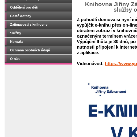
Knihovna Jiřiny Zá
Oddělení pro děti
služby 
Časté dotazy
Z pohodlí domova si nyní m
Zajímavosti z knihovny
vypůjčit e-knihu přes on-lin
obratem zobrazí v knihovnič
Služby
označeným termínem vrácen
Výpůjční lhůta je 30 dnů, po 
Kontakt
nutnosti připojení k intern
Ochrana osobních údajů
z aplikace.
O nás
Videonávod:
https://www.y