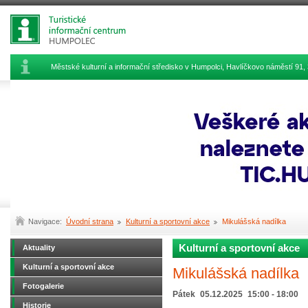
Městské kulturní a informační středisko v Humpolci, Havlíčkovo náměstí 9
Navigace:
Úvodní strana
Kulturní a sportovní akce
Mikulášská nadílka
Kulturní a sportovní akce
Aktuality
Kulturní a sportovní akce
Mikulášská nadílka
Fotogalerie
Pátek
05.12.2025
15:00 - 18:00
Historie