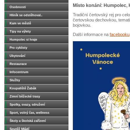
Místo konání: Humpolec, 
Osobnosti
Tradiční čertovský rej pro cel
Hliník se odstěhoval..
čertovskou dechovkou, temat
Kam ve městě
bojovkou.
Tipy na výlety
Další informace na
facebooku
Humpolec si hraje
Pro cyklisty
Ubytování
Restaurace
Infocentrum
Služby
Koupaliště Žabák
Zimní běžecké trasy
Spolky, svazy, sdružení
Sport, volný čas, wellness
Školy a školská zařízení
Soutěž Mládí