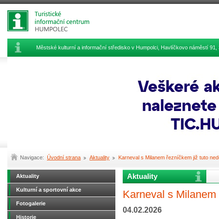
Městské kulturní a informační středisko v Humpolci, Havlíčkovo náměstí 9
Navigace:
Úvodní strana
Aktuality
Karneval s Milanem řezníčkem již tuto nedě
Aktuality
Aktuality
Kulturní a sportovní akce
Karneval s Milanem ř
Fotogalerie
04.02.2026
Historie