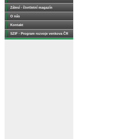
Zálesí - čtvrtletní magazín
O nás
Kontakt
SZIF - Program rozvoje venkova ČR