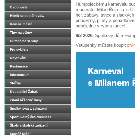
Humpoleckému karnevalu bude
Osobnosti
moderátor Milan Řezníček. Ček
her, zábavy, tance a sladkýc
Hliník se odstěhoval..
princezny, piráty a pohádkové b
Kam ve městě
odpoledne v rytmu tance!
Tipy na výlety
8/2
2026
, Spolkový dům Humpo
Humpolec si hraje
Vstupenky můžete koupit
onli
Pro cyklisty
Ubytování
Restaurace
Infocentrum
Služby
Koupaliště Žabák
Zimní běžecké trasy
Spolky, svazy, sdružení
Sport, volný čas, wellness
Školy a školská zařízení
Soutěž Mládí