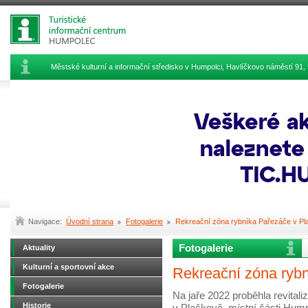
Městské kulturní a informační středisko v Humpolci, Havlíčkovo náměstí 9
Navigace:
Úvodní strana
Fotogalerie
Rekreační zóna rybníka Pařezáče v Pl
Fotogalerie
Aktuality
Kulturní a sportovní akce
Rekreační zóna ryb
Fotogalerie
Na jaře 2022 proběhla revital
Historie