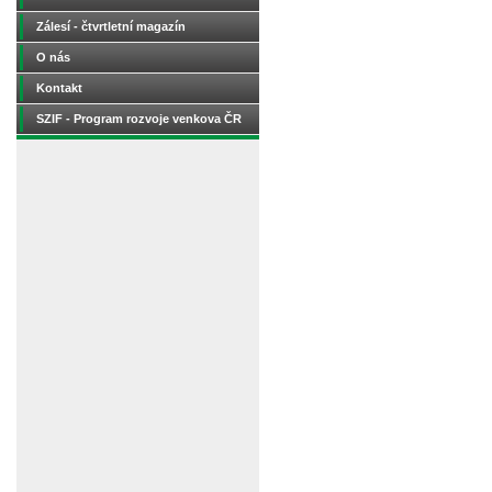
Zálesí - čtvrtletní magazín
O nás
Kontakt
SZIF - Program rozvoje venkova ČR