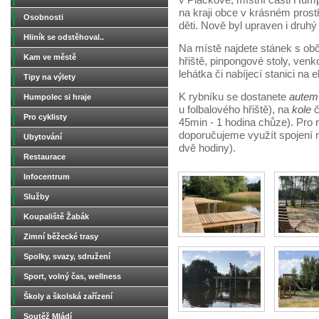
v Plačkově, místní části Humpo
na kraji obce v krásném prost
Osobnosti
děti. Nově byl upraven i druh
Hliník se odstěhoval..
Na místě najdete stánek s obč
Kam ve městě
hřiště, pinpongové stoly, ven
lehátka či nabíjecí stanici na e
Tipy na výlety
K rybníku se dostanete
aute
Humpolec si hraje
u folbalového hřiště), na
kole
Pro cyklisty
45min - 1 hodina chůze). Pro 
doporučujeme využít spojení
Ubytování
dvě hodiny).
Restaurace
Infocentrum
Služby
Koupaliště Žabák
Zimní běžecké trasy
Spolky, svazy, sdružení
Sport, volný čas, wellness
Školy a školská zařízení
Soutěž Mládí