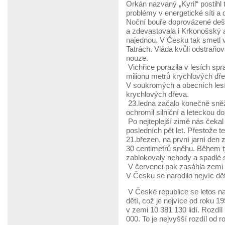
Orkán nazvaný „Kyril“ postihl
problémy v energetické síti a 
Noční bouře doprovázené dešt
a zdevastovala i Krkonošský 
najednou. V Česku tak smetl v
Tatrách. Vláda kvůli odstraňová
nouze.
Vichřice porazila v lesích s
milionu metrů krychlových dřev
V soukromých a obecních lesíc
krychlových dřeva.
23.ledna začalo konečně sněž
ochromil silniční a leteckou d
Po nejteplejší zimě nás čekal
posledních pět let. Přestože t
21.březen, na první jarní den
30 centimetrů sněhu. Během tý
zablokovaly nehody a spadlé st
V červenci pak zasáhla zemi o
V Česku se narodilo nejvíc dět
V České republice se letos nar
dětí, což je nejvíce od roku 1
v zemi 10 381 130 lidí. Rozdíl 
000. To je nejvyšší rozdíl od