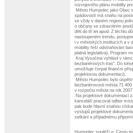
rozvojového plánu mobility pr
Město Humpolec jako Obec s r
spádovostí má snahu na postu
se vždy v daném regionu jedn
o občany se zdravotním postiž
děti do tří let apod. Z těcht
nastoupeném trendu, postupné
i v městských institucích a v
mobility řeší odstraňování bari
platná legislativa). Program m
Kraj Vysočina vyhlásil v rám
bezbariérových tras“. Do toho
umožňuje čerpat finanční pří
projektovou dokumentaci).
Město Humpolec bylo úspěšn
bezbariérovosti města 71 400 
v rozpočtu města na rok 2007
Na projektové dokumentaci za
kanceláří pracovat odbor míst
pak bude hlavní snahou získat
výstupů projektové dokument
setkání a případnému připomín
Humpolec soutěží o „Cestu 