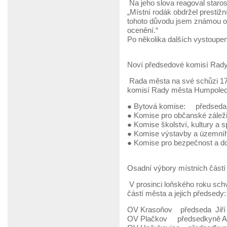
Na jeho slova reagoval starost
„Místní rodák obdržel prestižní
tohoto důvodu jsem známou oso
ocenění.“
Po několika dalších vystoupe
Noví předsedové komisí Rad
Rada města na své schůzi 17.
komisí Rady města Humpolec n
● Bytová komise: předseda
● Komise pro občanské zále
● Komise školství, kultury a 
● Komise výstavby a územníh
● Komise pro bezpečnost a d
Osadní výbory místních část
V prosinci loňského roku schv
částí města a jejich předsedy:
OV Krasoňov předseda Jiří
OV Plačkov předsedkyně Al