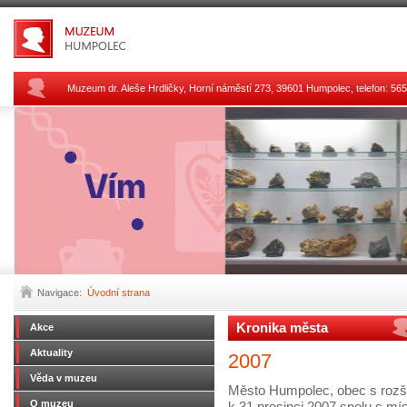
Muzeum dr. Aleše Hrdličky, Horní náměstí 273, 39601 Humpolec, telefon: 
Navigace:
Úvodní strana
Kronika města
Akce
Aktuality
2007
Věda v muzeu
Město Humpolec, obec s rozší
O muzeu