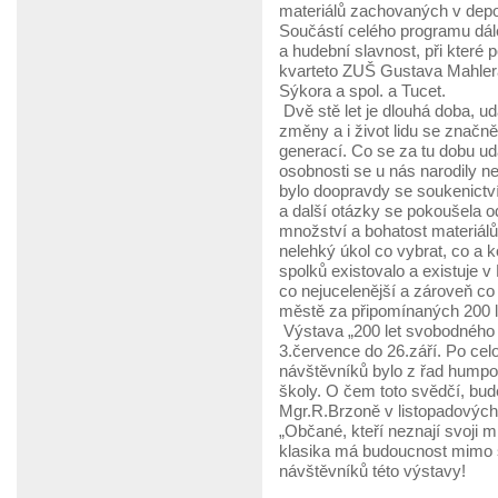
materiálů zachovaných v depoz
Součástí celého programu dá
a hudební slavnost, při které
kvarteto ZUŠ Gustava Mahlera
Sýkora a spol. a Tucet.
Dvě stě let je dlouhá doba, u
změny a i život lidu se značn
generací. Co se za tu dobu u
osobnosti se u nás narodily n
bylo doopravdy se soukenictv
a další otázky se pokoušela od
množství a bohatost materiálů
nelehký úkol co vybrat, co a 
spolků existovalo a existuje 
co nejucelenější a zároveň co
městě za připomínaných 200 l
Výstava „200 let svobodného
3.července do 26.září. Po celo
návštěvníků bylo z řad humpol
školy. O čem toto svědčí, bud
Mgr.R.Brzoně v listopadových 
„Občané, kteří neznají svoji m
klasika má budoucnost mimo 
návštěvníků této výstavy!