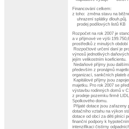
Financování celkem: 4.
z toho: změna stavu na běž
uhrazení splátky dlouh.půj. 
prodej podílových listů KB
Rozpočet na rok 2007 je stano
a v příjmové ve výši 199.750,6 
prostředků z minulých období 
Rozpočtové určení daní je pr
výnosů jednotlivých daňových 
jejím velikostním koeficientu.
Nedaňové příjmy jsou dalšími
především z pronájmů majetku
organizací, sankčních plateb
Kapitálové příjmy jsou zapoj
majetku. Pro rok 2007 se před
výstavbu rodinných domů v Cí
z prodeje pozemku firmě LIDL
Spolkového domu.
Přijaté dotace jsou zařazeny 
dotačního vztahu na výkon stá
dotace od obcí za děti plnící 
finanční podpory k hypotečním
intenzifikaci čistírny odpadníc