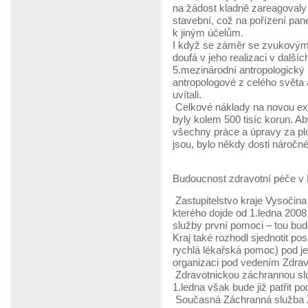
na žádost kladně zareagoval
stavební, což na pořízení pane
k jiným účelům.
I když se záměr se zvukovým
doufá v jeho realizaci v další
5.mezinárodní antropologický
antropologové z celého světa 
uvítali.
Celkové náklady na novou ex
byly kolem 500 tisíc korun. 
všechny práce a úpravy za pln
jsou, bylo někdy dosti náročné
Budoucnost zdravotní péče v
Zastupitelstvo kraje Vysočina
kterého dojde od 1.ledna 200
služby první pomoci – tou bu
Kraj také rozhodl sjednotit 
rychlá lékařská pomoc) pod jed
organizaci pod vedením Zdrav
Zdravotnickou záchrannou slu
1.ledna však bude již patřit p
Současná Záchranná služba 