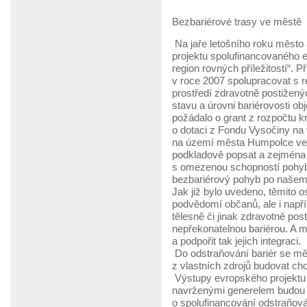
Bezbariérové trasy ve městě
Na jaře letošního roku město a
projektu spolufinancovaného 
region rovných příležitostí“. 
v roce 2007 spolupracovat s r
prostředí zdravotně postižen
stavu a úrovni bariérovosti ob
požádalo o grant z rozpočtu kr
o dotaci z Fondu Vysočiny na
na území města Humpolce ve v
podkladově popsat a zejména 
s omezenou schopností pohyb
bezbariérový pohyb po našem 
Jak již bylo uvedeno, těmito o
podvědomí občanů, ale i napřík
tělesně či jinak zdravotně pos
nepřekonatelnou bariérou. A m
a podpořit tak jejich integraci.
Do odstraňování bariér se měs
z vlastních zdrojů budovat cho
Výstupy evropského projektu
navrženými generelem budou s
o spolufinancování odstraňov