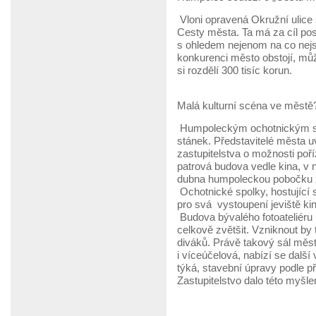
Vloni opravená Okružní ulice
Cesty města. Ta má za cíl pos
s ohledem nejenom na co nejs
konkurenci město obstojí, můž
si rozdělí 300 tisíc korun.
Malá kulturní scéna ve městě
Humpoleckým ochotnickým so
stánek. Představitelé města u
zastupitelstva o možnosti poř
patrová budova vedle kina, v ní
dubna humpoleckou pobočku z
Ochotnické spolky, hostující
pro svá vystoupení jeviště ki
Budova bývalého fotoateliéru
celkově zvětšit. Vzniknout by
diváků. Právě takový sál měst
i víceúčelová, nabízí se další
týká, stavební úpravy podle 
Zastupitelstvo dalo této myšl