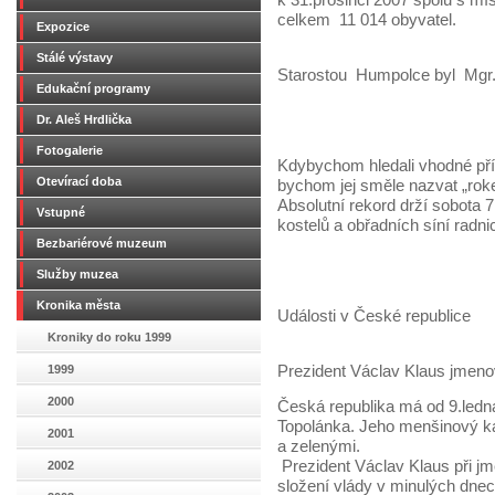
k 31.prosinci 2007 spolu s mís
celkem 11 014 obyvatel.
Expozice
Stálé výstavy
Starostou Humpolce byl Mg
Edukační programy
Dr. Aleš Hrdlička
Fotogalerie
Kdybychom hledali vhodné příz
Otevírací doba
bychom jej směle nazvat „rok
Absolutní rekord drží sobota 
Vstupné
kostelů a obřadních síní radn
Bezbariérové muzeum
Služby muzea
Kronika města
Události v České republice
Kroniky do roku 1999
1999
Prezident Václav Klaus jmeno
2000
Česká republika má od 9.ledn
Topolánka. Jeho menšinový kab
2001
a zelenými.
Prezident Václav Klaus při jm
2002
složení vlády v minulých dnec