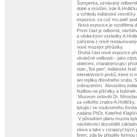
Šumperka, uznávaný odborník 
době a místům, kde A.Hrdlička 
a vzhledu indiánské vesničky.
expozice, za což mu patří po
Nová expozice je rozdělena d
První část je odborná, návště
a vědeckými výsledky A.Hrdlič
zařízena z nově restaurovaný
nové muzejní přírůstky.
Druhá část nové expozice pře
skutečné velikosti – jako zás
oblečení, charakterizující pří
stan „Tee pee“, indiánské hra
interaktivních prvků, které si
ani replika dřevěného srubu. 
zobrazeními. Atmosféra indiá
hudbou na píšťalky a bubínek.
Muzeum oslovilo Dr. Miroslav
za velkého znalce A.Hrdličky,
týkající se soukromého život
zadána PhDr. Kateřině Klápš
V původním plánu muzea bylo 
návštěvníci dozvěděli základn
slova a také v cizojazyčných 
firem, zda by přispěly formou