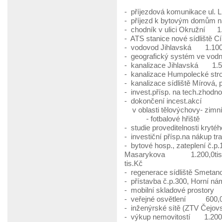
- příjezdová komunikace ul. 
- příjezd k bytovým domům 
- chodník v ulici Okružní 1.
- ATS stanice nové sídliště 
- vodovod Jihlavská 1.100,
- geografický systém ve vod
- kanalizace Jihlavská 1.50
- kanalizace Humpolecké st
- kanalizace sídliště Mírová,
- invest.přísp. na tech.zhodn
- dokončení incest.akcí
v oblasti tělovýchovy- zimn
- fotbalové hřiště 3
- studie proveditelnosti 
- investiční přísp.na nákup 
- bytové hosp., zateplení 
Masarykova 1.200,0tis.K
tis.Kč
- regenerace sídliště Smeta
- přístavba č.p.300, Horní n
- mobilní skladové prostor
- veřejné osvětlení 600,0 
- inženýrské sítě (ZTV Čejov
- výkup nemovitostí 1.200,