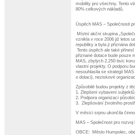
mobility pro všechny. Tento v
80% celkových nákladů.
Úspěch MAS – Společnosti p
Místní akční skupina „Společn
vznikla v roce 2006 již letos
republiky a byla jí přiznána 
Tento úspěch ale také přinesl
přiznané dotace bude pouze ma
MAS, zbylých 2.250 tisíc koru
vlastní projekty. O podporu b
nesouhlasila se strategií MAS
o dotaci), neziskové organiza
Způsobilé budou projekty z těc
1. Zlepšení vybavení subjektů 
2. Podpora organizací působíc
3. Zlepšování životního prost
V měsíci srpnu ukončila činn
MAS – Společnost pro rozvoj 
OBCE: Město Humpolec, obec