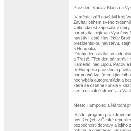
Prezident Václav Klaus na Vy
V měsíci září navštívil kraj V
Zavítali během svého třídenní
Celá událost započala v úterý
pár přivítal hejtman Vysočiny 
navštívil ještě Havlíčkův Brod
prezidentskou návštěvu, stejn
a Humpolci.
Druhý den zavítal prezidents
a Třeště. Třetí den pár strávil
Kamenici nad Lipou, Pacov a
V Humpolci prezidenta přivítal
pár poobědval (menu jídelního 
nechyběla autogramiáda a be
která se ostatně konala v ka
cesta oficiálně skončila a Vá
Město Humpolec a Národní pr
Vládní program pro zdravotně
postižených v České republic
bezpečnosti dopravy a jejího
pohybu a orientace“. Financov