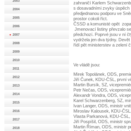
2003
zahraničí Karlem Schwarzenb
s dosavadními zvyky úspěch n
2004
předjednanou podporu ve Sně
2005
prostor cokoli říct.
ČSSD a komunisté opět zopakov
2006
Jmenovací listiny převzalo se
předchozí. Poprvé jsou v ní čt
2007
vydržela jen dva týdny. Devět
2008
řídí pět ministerstev a zelení č
2009
2010
Ve vládě jsou:
2011
Mirek Topolánek, ODS, premi
2012
Jiří Čunek, KDU-ČSL, první vi
Martin Bursík, SZ, vicepremiér
2013
Petr Nečas, ODS, vicepremiér,
2014
Alexandr Vondra, ODS, vicep
Karel Schwarzenberg, SZ, mini
2015
Ivan Langer, ODS, ministr vnit
Miroslav Kalousek, KDU-ČSL, 
2016
Vlasta Parkanová, KDU-ČSL, 
2017
Jiří Pospíšil, ODS, ministr spr
Martin Říman, ODS, ministr 
2018