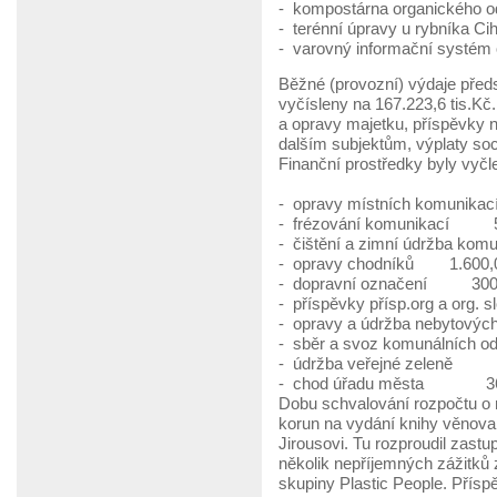
- kompostárna organického 
- terénní úpravy u rybníka 
- varovný informační sys
Běžné (provozní) výdaje před
vyčísleny na 167.223,6 tis.Kč
a opravy majetku, příspěvky n
dalším subjektům, výplaty soc
Finanční prostředky byly vyč
- opravy místních komuni
- frézování komunikací 50
- čištění a zimní údržba kom
- opravy chodníků 1.600,0
- dopravní označení 300,0
- příspěvky přísp.org a or
- opravy a údržba nebytových
- sběr a svoz komunálníc
- údržba veřejné zeleně 
- chod úřadu města 36.
Dobu schvalování rozpočtu o n
korun na vydání knihy věnov
Jirousovi. Tu rozproudil zastu
několik nepříjemných zážitků
skupiny Plastic People. Přísp