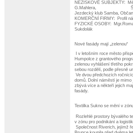
NEZISKOVÉ SUBJEKTY: MěKI
G.Mahlera, Školní sta
Jezdecký klub Samba, Občan
KOMERČNÍ FIRMY: Profil nábyt
FYZICKÉ OSOBY: Mgr.Roman B
Sukdolák
Nové fasády mají „zelenou“
I v letošním roce město přis
Humpolce z grantového program
zelenou vyhlášení třetího pok
sebou rozdělí, podle přesně ur
Ve dvou předchozích ročnících
domů. Dolní náměstí je mimo 
zbývá více a někteří jejich ma
fasády.
Textilka Sukno se mění v zónu
Rozlehlé prostory bývalého te
v zónu pro podnikání a logistik
Společnost Riverich, jejímž ře
Brunce koupila před dvěma let