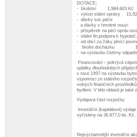
DOTACE:
- školství 1,984.603 Kč
- výkon státní správy 15,9
- dávky soc.péče
a dávky v hmotné nouzi 9
- příspěvek na péči opráv.o
- státní fin.podpora k hypo
- od obcí za žáky plnící povi
školní docházku 1,7
- na výstavbu čistírny odpa
Financování – pokrývá záporn
splátky dlouhodobých přijatých
v roce 1997 na výstavbu byto
výpomoci ze státního rozpočtu
volných finančních prostředků
bydlení. V této oblasti je také
Výdajová část rozpočtu:
Investiční (kapitálové) výdaj
vyčísleny na 36.877,0 tis. Kč.
Nejvýznamnější investiční ak