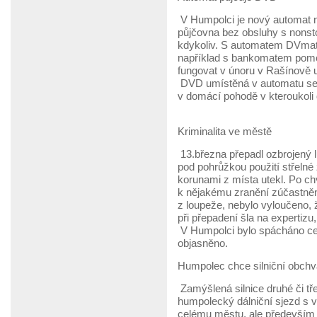
V Humpolci je nový automat 
půjčovna bez obsluhy s nonst
kdykoliv. S automatem DVma
například s bankomatem pomocí
fungovat v únoru v Rašínově ul
DVD umístěná v automatu se m
v domácí pohodě v kteroukol
Kriminalita ve městě
13.března přepadl ozbrojený 
pod pohrůžkou použití střelné z
korunami z místa utekl. Po chv
k nějakému zranění zúčastněný
z loupeže, nebylo vyloučeno, 
při přepadení šla na expertizu
V Humpolci bylo spácháno cel
objasněno.
Humpolec chce silniční obchv
Zamýšlená silnice druhé či tře
humpolecký dálniční sjezd s 
celému městu, ale především 