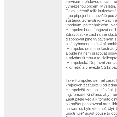
servisem spádovou oblast měs
vymezenou obcemi Mysletín, Se
Čejov včetně tolik kritizovan
I po připojení stanoviště pod
zůstanou zdravotníci – záchra
vhodnými po technickém i věc
Humpolec bude fungovat od 1.
Zdravotnické záchranné služb
disponovat plně vybaveným sa
plně vybavenou záložní sanitk
Humpolec se stane šestnáct
a bude na něm pracovat posád
s privátní firmou Alfa Helicopte
Humpolecká Dopravní zdravotn
kilometrů a převezla 9 212 pa
Také Humpolec se měl zařadit 
krajských zastupitelů od ledn
Humpolečtí zastupitelé však j
Ing.Tomáše Křišťana, aby mě
Zastupitele vedla k tomuto čin
o končící pohotovosti mezi lidm
na radnici, bylo více než čtyř
„podtrhuje“ účast pouze tří o