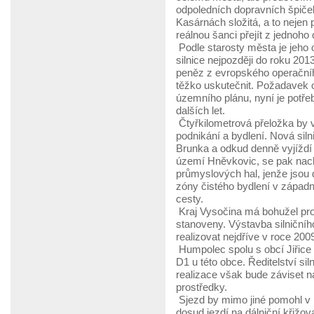
odpoledních dopravních špiče
Kasárnách složitá, a to nejen p
reálnou šanci přejít z jednoho
Podle starosty města je jeho o
silnice nejpozději do roku 201
peněz z evropského operačníh
těžko uskutečnit. Požadavek o
územního plánu, nyní je potřeb
dalších let.
Čtyřkilometrová přeložka by 
podnikání a bydlení. Nová siln
Brunka a odkud denně vyjíždí 
území Hněvkovic, se pak nac
průmyslových hal, jenže jsou
zóny čistého bydlení v západn
cesty.
Kraj Vysočina má bohužel pro 
stanoveny. Výstavba silniční
realizovat nejdříve v roce 2
Humpolec spolu s obcí Jiřice u
D1 u této obce. Ředitelství sil
realizace však bude záviset n
prostředky.
Sjezd by mimo jiné pomohl v r
dosud jezdí na dálniční křižo