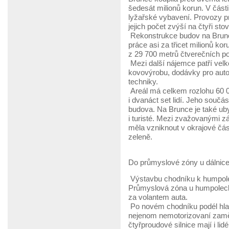
šedesát milionů korun. V části
lyžařské vybavení. Provozy p
jejich počet zvýší na čtyři sto
Rekonstrukce budov na Brunce
práce asi za třicet milionů ko
z 29 700 metrů čtverečních p
Mezi další nájemce patří velk
kovovýrobu, dodávky pro autom
techniky.
Areál má celkem rozlohu 60 0
i dvanáct set lidí. Jeho součás
budova. Na Brunce je také ub
i turisté. Mezi zvažovanými z
měla vzniknout v okrajové čá
zeleně.
Do průmyslové zóny u dálnice
Výstavbu chodníku k humpole
Průmyslová zóna u humpoleck
za volantem auta.
Po novém chodníku podél hlavn
nejenom nemotorizovaní zamě
čtyřproudové silnice mají i lid