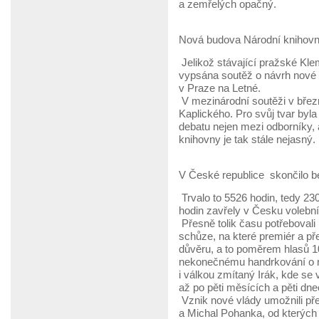
a zemřelých opačný.
Nová budova Národní knihov
Jelikož stávající pražské Kle
vypsána soutěž o návrh nové 
v Praze na Letné.
V mezinárodní soutěži v březnu
Kaplického. Pro svůj tvar byl
debatu nejen mezi odborníky, 
knihovny je tak stále nejasný.
V České republice skončilo b
Trvalo to 5526 hodin, tedy 230
hodin zavřely v Česku volební
Přesně tolik času potřebovali 
schůze, na které premiér a p
důvěru, a to poměrem hlasů 100
nekonečnému handrkování o nov
i válkou zmítaný Irák, kde se v
až po pěti měsících a pěti dne
Vznik nové vlády umožnili př
a Michal Pohanka, od kterých p