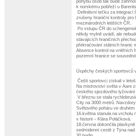
pohybu osob tak bude zahrnov
k norskému pobřeží u Barent
Definitivní tečku za integrac
zrušeny hraniční kontroly pro
mezinárodních letištích ČR.
Po vstupu ČR do schengenskéh
někdy mylně uvádí, ale nebud
stávajících hraničních přecho
překračování státních hranic 
Absence kontrol na vnitřních 
pozemní hranice se sousedním
Úspěchy českých sportovců v
Čeští sportovci získali v let
Na mistrovství světa v Aare z
českého sjezdového lyžování z
V březnu se stala rychlobrusl
City na 3000 metrů. Navzdory 
Světového poháru ve druhém 
16.května stanula na vrcholu
v historii – Klára Poláčková.
18.června dokončila plavkyně 
sedmidenní cestě z Týna nad V
30 hodin.