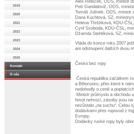
Aleš Řebíček, ODS, ministr d
2019
Petr Gandalovič, ODS, minist
Tomáš Julínek, ODS, ministr z
2020
Dana Kuchtová, SZ, ministryn
Helena Třeštíková, KDU-ČSL, 
2021
Cyril Svoboda, KDU-ČSL, minist
2022
Džamila Stehlíková, SZ, minis
2023
Vláda do konce roku 2007 ještě
ani odstoupení dalších dvou 
2024
2025
Česko bez ropy
Kontakt
O nás
Česká republika začátkem rok
a Bělorusko, přes které k ná
nedohodly o ceně a poplatcích
Ministr průmyslu a obchodu u
hmot nehrozí, zásoby jsou na 
nezůstalo „na suchu“. Celou s
dodávkami přes ropovod z Ing
Evropy.
Dodávky ruské ropy byly obno