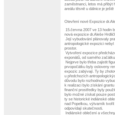
zaměstnanci, letos má přibýt h
areálu těsně u dálnice je ještě
Otevření nové Expozice dr.Al
15.června 2007 ve 13 hodin 
nová expozice dr.Aleše Hrdlič
Její vybudování plánovaly prac
antropologické expozici nebyl
prostor.
Vytvoření expozice předcházel
exponátů, od samého začátku j
Nejprve bylo třeba zajistit fi
prvopočátku byly osloveny ren
expozic zabývají. Ty by zhotovi
u předchozích antropologickýc
důvodu bylo rozhodnuto vybud
k realizaci bylo získání grant
finanční prostředky byly použit
bylo možné získat pouze post
ty se historické indiánské obl
nad Popelkou, výtvarník tvořil 
odpovídají skutečnosti.
Indiánské oblečení a všechny