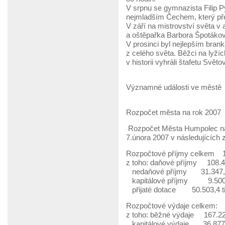
V srpnu se gymnazista Filip Py
nejmladším Čechem, který př
V září na mistrovství světa v 
a oštěpařka Barbora Špotáková
V prosinci byl nejlepším bran
z celého světa. Běžci na lyží
v historii vyhráli štafetu Svět
Významné události ve městě
Rozpočet města na rok 2007
Rozpočet Města Humpolec na 
7.února 2007 v následujících 
Rozpočtové příjmy celkem 19
z toho: daňové příjmy 108.40
nedaňové příjmy 31.347,0
kapitálové příjmy 9.500,0
přijaté dotace 50.503,4 t
Rozpočtové výdaje celkem: 2
z toho: běžné výdaje 167.223
kapitálové výdaje 36.877,0