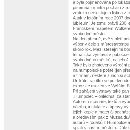
a byla pojmenována po lokáto
písemná zmínka pochází z ro
zmínka neexistuje a listina z 
A tak v letošním roce 2007 
jubileum. Je tomu právě 200 
Františkem hrabětem Wolkenst
svobodné město.
Na den přesně, dvě století po
výbor v čele s místostarost
skoro rok. Mezi stěžejními bod
tématická výstava v pobočce 
svobodného města“, na jehož v
Také bylo zhotoveno výroční p
na humpolecké poště (jen přes
a firmám, některé z nich si sch
Unikátní razítko se po dvoude
expozice muzea ve Vyšším B
Při zahájení výstavy také pan
„Humpolec – ohlédnutí za sta
Autorem scénáře, textů a výbě
návrhu, instalace a úpravy vý
jejich kopie a materiál poch
a především pak z Muzea dr.A.
autorů – rodáků z Humpolce a ok
spjati s naším městem. Dále t