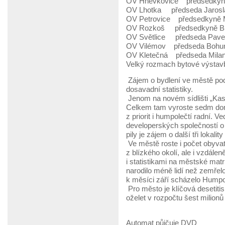
OV Hněvkovice předsedkyně
OV Lhotka předseda Jaros
OV Petrovice předsedkyně M
OV Rozkoš předsedkyně Bla
OV Světlice předseda Pavel
OV Vilémov předseda Bohumi
OV Kletečná předseda Milan
Velký rozmach bytové výstav
Zájem o bydlení ve městě pod
dosavadní statistiky.
Jenom na novém sídlišti „Kasal
Celkem tam vyroste sedm domů
z priorit i humpolečtí radní. 
developerských společností 
pily je zájem o další tři lokalit
Ve městě roste i počet obyvat
z blízkého okolí, ale i vzdálen
i statistikami na městské mat
narodilo méně lidí než zemřelo
k měsíci září scházelo Humpolc
Pro město je klíčová desetiti
oželet v rozpočtu šest milionů
Automat půjčuje DVD