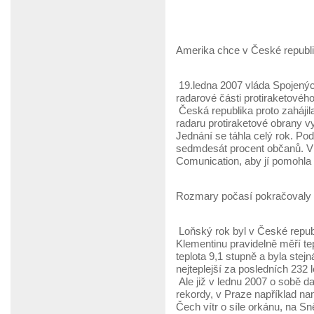
Amerika chce v České republi
19.ledna 2007 vláda Spojenýc
radarové části protiraketovéh
Česká republika proto zahájil
radaru protiraketové obrany v
Jednání se táhla celý rok. P
sedmdesát procent občanů. Vl
Comunication, aby jí pomohla
Rozmary počasí pokračovaly i
Loňský rok byl v České repub
Klementinu pravidelně měří t
teplota 9,1 stupně a byla stej
nejteplejší za posledních 232 l
Ale již v lednu 2007 o sobě da
rekordy, v Praze například nam
Čech vítr o síle orkánu, na Sn