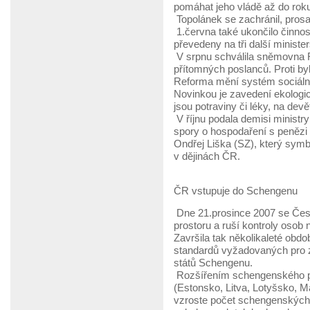
pomáhat jeho vládě až do rok
Topolánek se zachránil, prosad
1.června také ukončilo činnos
převedeny na tři další minister
V srpnu schválila sněmovna R
přítomných poslanců. Proti b
Reforma mění systém sociální
Novinkou je zavedení ekologic
jsou potraviny či léky, na devě
V říjnu podala demisi minist
spory o hospodaření s penězi
Ondřej Liška (SZ), který symbo
v dějinách ČR.
ČR vstupuje do Schengenu
Dne 21.prosince 2007 se Česk
prostoru a ruší kontroly osob n
Završila tak několikaleté obdo
standardů vyžadovaných pro z
států Schengenu.
Rozšířením schengenského pr
(Estonsko, Litva, Lotyšsko, M
vzroste počet schengenských s