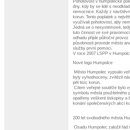
Pohotovost v humpolecké polik
dny, kdy by se lidé s neodkla
nemocnice. Každý z návštěvní
korun. Tento poplatek s největ
využívali pohotovost, aby nem
Jedná se o nesystémové, tedy
tuto činnost ve své pravomoci
odhadu přijde půlroční provoz
působnosti provede město ana
služby první pomoci.
V roce 2007 LSPP v Humpolci 
Nové logo Humpolce
Město Humpolec vypsalo veře
byly vyhodnoceny, zvítězil n
pět tisíc korun.
Cílem veřejné soutěže bylo v
symbolu města použitelného 
opatřeny veškeré tiskopisy a 
konání společenských akcí ko
200 let svobodného města H
Osadu Humpolec založil řád něm