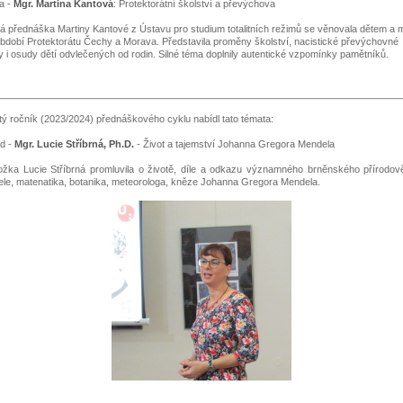
a -
Mgr. Martina Kantová
: Protektorátní školství a převýchova
ká přednáška Martiny Kantové z Ústavu pro studium totalitních režimů se věnovala dětem a
období Protektorátu Čechy a Morava. Představila proměny školství, nacistické převýchovné
 i osudy dětí odvlečených od rodin. Silné téma doplnily autentické vzpomínky pamětníků.
ý ročník (2023/2024) přednáškového cyklu nabídl tato témata:
ad -
Mgr. Lucie Stříbrná, Ph.D.
- Život a tajemství Johanna Gregora Mendela
ožka Lucie Stříbrná promluvila o životě, díle a odkazu významného brněnského přírodov
tele, matenatika, botanika, meteorologa, kněze Johanna Gregora Mendela.