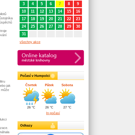
3
4
5
6
7
8
9
10
11
12
13
14
15
16
ilotů
ůstojníka
17
18
19
20
21
22
23
 úspěchů
24
25
26
27
28
29
30
troje
31
ování
všechny akce
Počasí v Humpolci
itru
Čtvrtek
Pátek
Sobota
ebo jak
o může
26 °C
26 °C
27 °C
In-počasí
dukci
Odkazy
izace.
omáhala