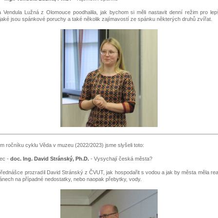
 Vendula Lužná z Olomouce poodhalila, jak bychom si měli nastavit denní režim pro lepš
jaké jsou spánkové poruchy a také několik zajímavostí ze spánku některých druhů zvířat.
m ročníku cyklu Věda v muzeu (2022/2023) jsme slyšeli toto:
nec -
doc. Ing. David Stránský, Ph.D.
- Vysychají česká města?
přednášce prozradil David Stránský z ČVUT, jak hospodařit s vodou a jak by města měla re
ánech na případné nedostatky, nebo naopak přebytky, vody.