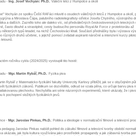
padu -
Ing. Josef Vochyán: Ph.D.
: Váleční letci z Humpolce a okolí
oe" Vochyán ze spolku Čeští RAFáci
mluvitl o osudech válečných letců z Humpolce a okolí, p
ygrýna a Miroslava Čápa, palubního radiotelegrafisty-střelce Josefa Chytrého, výstrojního d
átka a dalších. Zaznělo toho ale daleko víc, od předválečných československých leteckých
né, často dlouhé a strastiplné, cesty budoucího personálu Royal Air Force z protektorátu až
u některých typů letadel, na nichž Čechoslováci létali. Součástí přednášky byla i výstava výs
bo různých druhů učebnic, s jejichž pomocí zvládali aspiranti náročné a intenzivní kurzy pilot
 letounů.
ctém ročníku cyklu (2024/2025) vystoupili tito hosté:
padu -
Mgr. Martin Rybář, Ph.D.
: Fyzika piva
tin Rybář z Matematicko-fyzikální fakulty Univerzity Karlovy přiblížil, jak se v obyčejném půll
vět fyzikálních zákonů. Publikum se dozvědělo, odkud se vzala pěna, co určuje barvu piva n
atlakovanou plechovku. Nechyběla ani série názorných experimentů, které ukázaly, že i piv
ou k pochopení složitých fyzikálních jevů.
ince -
Mgr. Jaroslav Pinkas, Ph.D.
:
Politika a ideologie v normalizační filmové a televizní pro
 a pedagog Jaroslav Pinkas nabídl pohled do zákulisí filmové a televizní tvorby období normal
a ukázala, jak byla kultura využívána jako prostředek propagandy a jak zábavná tvorba p