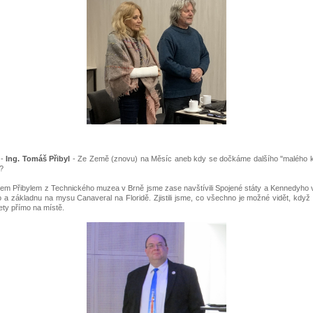
 -
Ing. Tomáš Přibyl
- Ze Země (znovu) na Měsíc aneb kdy se dočkáme dalšího "malého k
?
m Přibylem z Technického muzea v Brně jsme zase navštívili Spojené státy a Kennedyho
o a základnu na mysu Canaveral na Floridě. Zjistili jsme, co všechno je možné vidět, když 
kety přímo na místě.