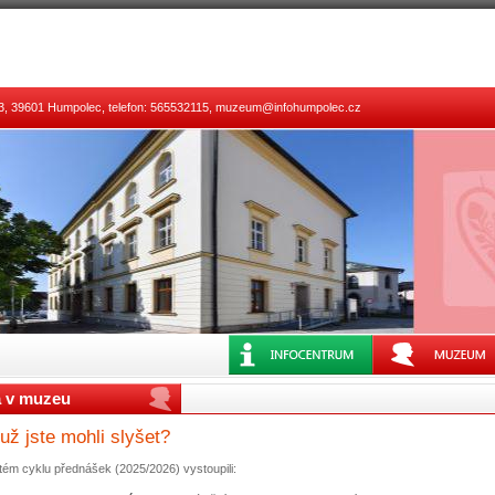
273, 39601 Humpolec, telefon: 565532115, muzeum@infohumpolec.cz
 v muzeu
už jste mohli slyšet?
ctém cyklu přednášek (2025/2026) vystoupili: