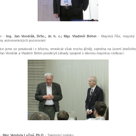
en -
Ing. Jan Vondrák, DrSc., dr. h. c.; Mgr. Vladimír Böhm
- Mayská říše, mayský 
my astronomických pozorování
ce jsme se potulovali i v březnu, tentokrát však trochu jižněji, zejména na území dnešníh
an Vondrák a Vladimír Böhm poodkryli záhady spojené s dávnou mayskou civilizací.
 -
Mgr. Vendula Lužná, Ph.D.
- Tajemství spánku