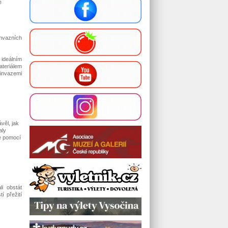
é
nvazních
 ideálním
teriálem
invazemi
věl, jak
aly
ze pomocí
li obstát
í přežití