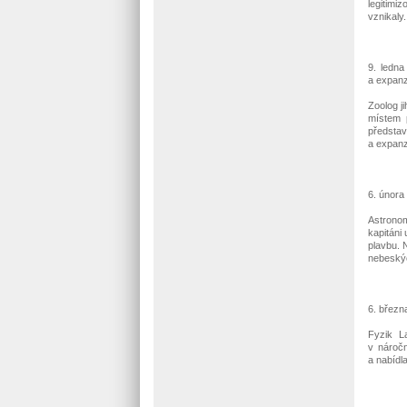
legitimi
vznikaly.
9. ledn
a expanz
Zoolog j
místem 
předsta
a expanz
6. února
Astronom
kapitáni
plavbu. 
nebeskýc
6. březn
Fyzik La
v náročn
a nabídl