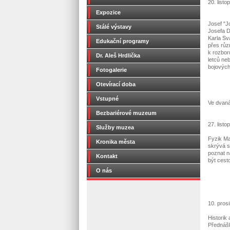
20. listo
Expozice
Josef "J
Stálé výstavy
Josefa D
Karla Sv
Edukační programy
přes růz
k rozbor
Dr. Aleš Hrdlička
letců ne
bojových
Fotogalerie
Otevírací doba
Vstupné
Ve dvaná
Bezbariérové muzeum
27. listo
Služby muzea
Fyzik Mar
Kronika města
skrývá s
poznat n
Kontakt
být cest
O nás
10. pros
Historik
Přednášk