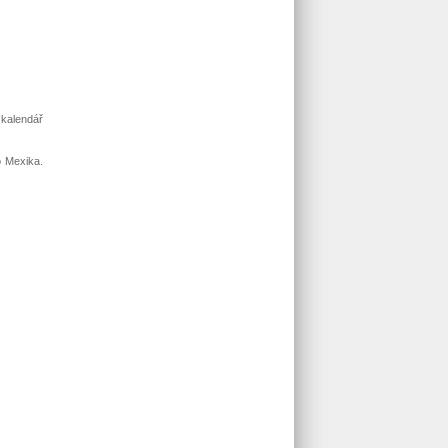
kalendář
o Mexika.