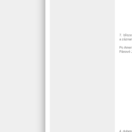
7. břez
a zázna
Po Ameri
Pánové J
4. duben