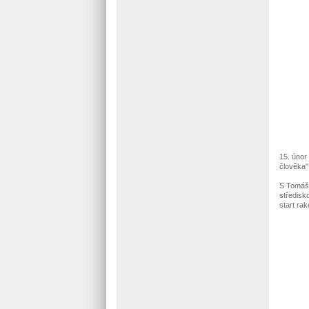
15. únor
člověka"
S Tomáše
středisk
start ra