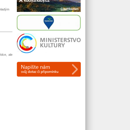
 mladým
ědce, ale