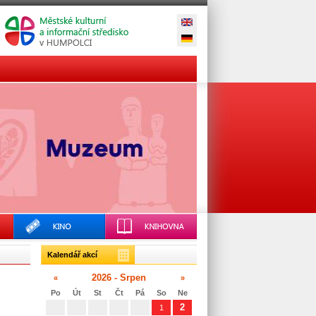
Kalendář akcí
2026 - Srpen
«
»
Po
Út
St
Čt
Pá
So
Ne
2
1