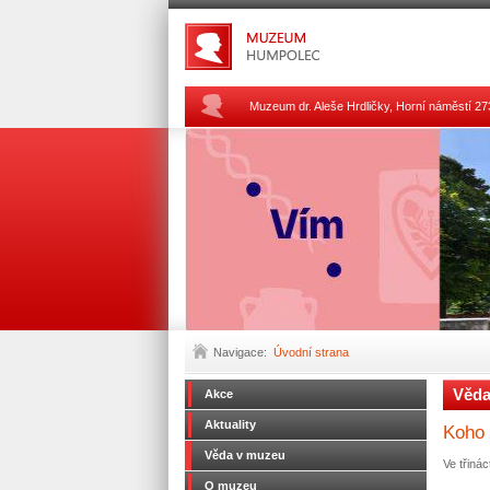
Muzeum dr. Aleše Hrdličky, Horní náměstí 
Navigace:
Úvodní strana
Věda
Akce
Aktuality
Koho 
Věda v muzeu
Ve třiná
O muzeu