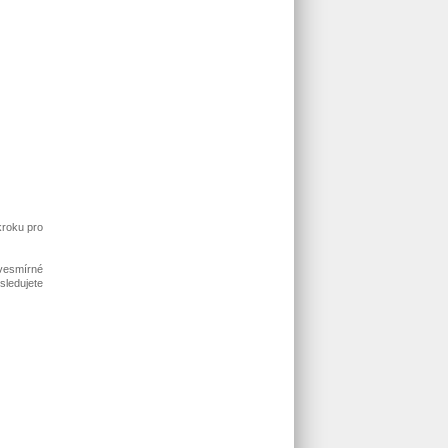
roku pro
 vesmírné
sledujete