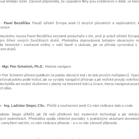
zovat tehdejší režim. Zároveň připomněla, že i populární filmy jsou svědectvím o době, ve kter
a -
Pavel Bezděčka
: Pasáž střední Evropa aneb O druzích původních a nepůvodních, i
ivních
ihlavského muzea Pavel Bezděčka seznámil posluchače s tím, proč je právě střední Evropa
pro šíření nových živočišných druhů. Přednáška doprovázená bohatým obrazovým ma
vila historické i současné změny v naší fauně a ukázala, jak se příroda vyrovnává s 
emi druhů.
 -
Mgr. Petr Scheirich, Ph.D.
: Historie navigace
 Petr Scheirich přenesl publikum na paluby dávných lodí i do dob prvních mořeplavců. Vyprá
 určovali polohu podle hvězd, jak se vyvíjely navigační přístroje a jak mořské proudy ovlivňov
Nechyběla ani osobní zkušenost z plavby na historické lodi La Grace, kterou navigoval pou
h těles.
a -
Ing. Ladislav Sieger, CSc.
: Přežití a současnost aneb Co nám civilizace dala a vzala
dislav Sieger přiblížil, jak žili naši předkové bez moderních technologií a jak dokáza
ých podmínkách. Přednáška spojila vědecké poznatky s praktickými ukázkami dovednost
a zamyšlení nad tím, co nám civilizace přinesla – a o co nás zároveň připravila.