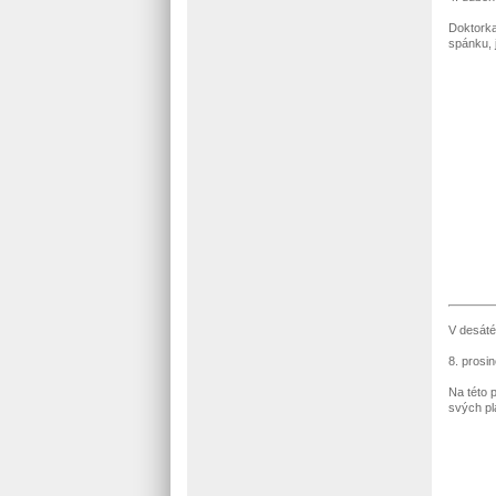
Doktorka
spánku, 
V desáté
8. prosi
Na této 
svých pl