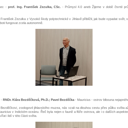
inec -
prof. Ing. František Zezulka, CSc.
- Průmysl 4.0 aneb Žijeme v době čtvrté pr
 František Zezulka z Vysoké školy polytechnické v Jihlavě přiblížil, jak bude vypadat svět, 
boti fungovat zcela autonomně.
n -
RNDr. Klára Bezděčková, Ph.D.; Pavel Bezděčka
- Mauricius - ostrov blbouna nejapnéh
Bezděčkovi, zoologové jihlavského muzea, nás vzali na dlouhou cestu přes půlku světa a
auricius v Indickém oceánu. Řeč byla nejen o fauně a flóře ostrova, ale i o dalších aspekte
vířat i lidí v této části světa.