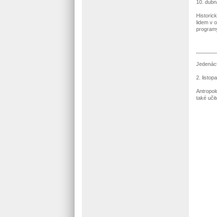
10. dubn
Historic
lidem v 
programy
Jedenáct
2. listop
Antropol
také uči