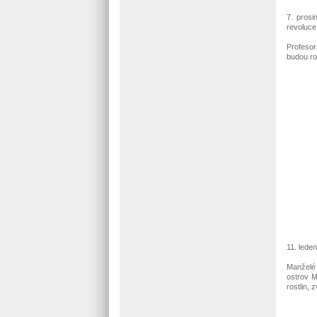
7. pros
revoluce
Profesor
budou ro
11. lede
Manželé 
ostrov M
rostlin, z