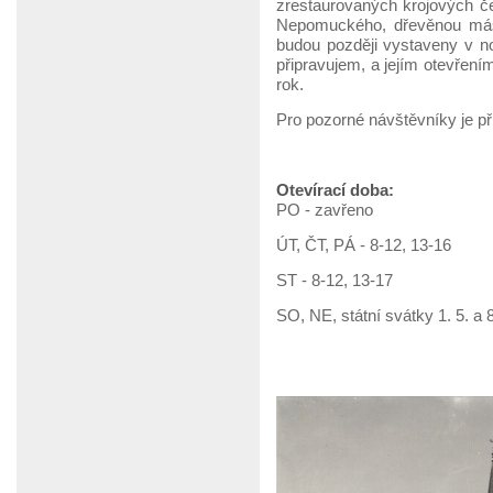
zrestaurovaných krojových č
Nepomuckého, dřevěnou máse
budou později vystaveny v n
připravujem, a jejím otevřením
rok.
Pro pozorné návštěvníky je p
Otevírací doba:
PO - zavřeno
ÚT, ČT, PÁ - 8-12, 13-16
ST - 8-12, 13-17
SO, NE, státní svátky 1. 5. a 8