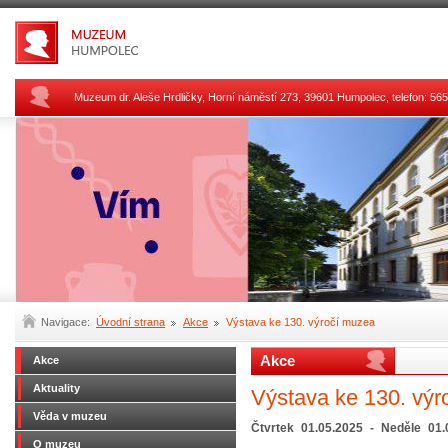
Muzeum dr. Aleše Hrdličky, Horní náměstí 273, 39601 Humpolec, telefon: 
Navigace:
Úvodní strana
Akce
Výstava ke 130. výročí muzea
Akce
Akce
Aktuality
Výstava ke 130. výr
Věda v muzeu
Čtvrtek
01.05.2025
-
Neděle
01.
O muzeu