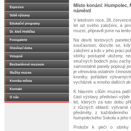
Místo konání: Humpolec, M
Expozice
náměstí
Stálé výstavy
V letošním roce, 28. červen
Edukační programy
let od svého založení, a pr
muzeí, připravili jsme na ten
Dr. Aleš Hrdlička
Na devíti textových panele
Fotogalerie
současnost, dozvíte se, kd
Otevírací doba
založení a kdo v jeho práci p
sbírky postupně uloženy, n
Vstupné
stručných bodech jsou zachyce
Bezbariérové muzeum
samostatné panely popisují jed
je věnována ostatním činnost
Služby muzea
kroniky, pořádání výtvarnýc
Kronika města
vycházek a mnoho dalších akti
Kontakt
K hlavním cílům muzea patří 
část výstavy představí výběr
O nás
let, kterých za tuto dobu p
z různých oblastí: výtvarné 
předměty z každodenního ži
humpoleckého Sokola a jeho t
Protože k péči o sbírky pa